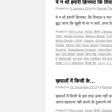
ये न थी हमारी क़िस्मत कि विस
Posted on
3. January 2014
by
Rajnish Ti
ये न थी हमारी क़िस्मत, कि विसाल-ए-यार 
झूठ जाना कि ख़ुशी से मर न जाते, अगर ऐ
Posted in
Film Lyrics
,
Hindi | हिन्दी
,
Literatu
1961
,
Abida Parveen
,
Begum Akhtar
,
Chit
Mirza Ghalib (1954)
,
Ghazal
,
Ghulam Mo
Ghalib
,
Mohd. Rafi
,
Noor Jehan
,
Pakistan
Suraiya
,
Tassadaque Hussain
,
Usha Man
खान
,
ऊषा मंगेश्कर
,
खय्याम
,
चित्रा सिंह
,
तसद्दक़ हुसैन
हूँ
,
मोहम्मद रफ़ी
,
राज कपूर
,
शंकर-जयकिशन
,
शेरो-शाय
ग़ालिब (१९६१ पाकिस्तान)
,
फ़िल्मी गीत
,
१७९७
,
१८६
ख़यालों में किसी के…
Posted on
23. December 2013
by
Rajnish
ख़यालों में किसी के इस तरह आया नहीं क
अपना बहलाया नहीं करते जो ठुकराये गये 
Posted in
Film Lyrics
,
Hindi | हिन्दी
,
Literatu