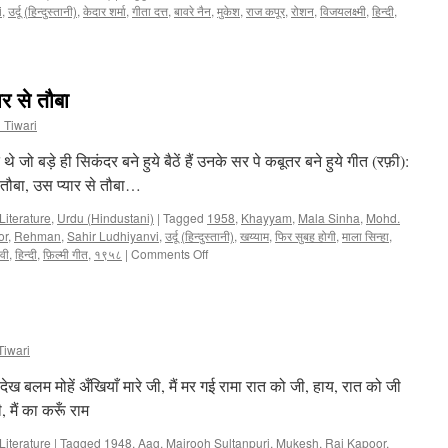
i
,
उर्दू (हिन्दुस्तानी)
,
केदार शर्मा
,
गीता दत्त
,
बावरे नैन
,
मुकेश
,
राज कपूर
,
रोशन
,
विजयलक्ष्मी
,
हिन्दी
,
ार से तौबा
 Tiwari
े जो बड़े ही सिकंदर बने हुये बैठें हैं उनके सर पे कबूतर बने हुये गीत (रफ़ी):
ा तौबा, उस प्यार से तौबा…
Literature
,
Urdu (Hindustani)
|
Tagged
1958
,
Khayyam
,
Mala Sinha
,
Mohd.
or
,
Rehman
,
Sahir Ludhiyanvi
,
उर्दू (हिन्दुस्तानी)
,
खय्याम
,
फिर सुबह होगी
,
माला सिन्हा
,
वी
,
हिन्दी
,
फ़िल्मी गीत
,
१९५८
|
Comments Off
on
जिस
प्यार
में
ये
हाल
Tiwari
हो,
उस
ेख बलम मोहें अँखियाँ मारे जी, मैं मर गई रामा रात को जी, हाय, रात को जी
प्यार
, मैं का करूँ राम
से
तौबा
Literature
|
Tagged
1948
,
Aag
,
Majrooh Sultanpuri
,
Mukesh
,
Raj Kapoor
,