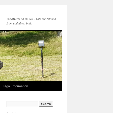
IndiaWorld on the Net – with information
from and about India
Legal Information