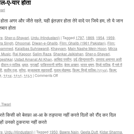
ाल-ए-यार होता
wari
होता अगर और जीते रहते, यही इंतज़ार होता तेरे वादे पर जिये हम, तो ये जान
तबार होता
re
,
Sher-o-Shayari
,
Urdu (Hindustani)
|
Tagged
1797
,
1869
,
1954
,
1959
,
ra Singh
,
Dhoomal
,
Diwan-e-Ghalib
,
Film: Ghalib (1961 Pakistan)
,
Film:
hammed
,
Kajalbas Suhrawardi
,
Khayyam
,
Main Nashe Mein Hoon
,
Mirza
i Music
,
Raj Kapoor
,
Salim Raza
,
Shankar Jaikishan
,
Sher-o-Shayari
,
geshkar
,
Ustad Amanat Ali Khan
,
आबिदा परवीन
,
उर्दू (हिन्दुस्तानी)
,
उस्ताद अमानत अली
,
दीवान-ए-ग़ालिब
,
धूमल
,
नूरजहाँ
,
पाकिस्तानी संगीत
,
बेग़म अख्तर
,
भारत भूषण
,
मिर्ज़ा ग़ालिब
,
मैं नशे में
री
,
सलीम रज़ा
,
सुरैया
,
क़ज़लबाश सुहरावर्दी
,
ग़ुलाम मोहम्मद
,
फ़िल्म: मिर्ज़ा ग़ालिब (१९५४)
,
फ़िल्म:
९
,
१९५४
,
१९५९
,
१९६१
|
Comments Off
on
ये
न
थी
हमारी
क़िस्मत
 Tiwari
कि
विसाल-
रते किसी को बेवफ़ा आ-आ के तड़पाया नहीं करते दिलों को रौंद कर दिल
ए-
हों उनको ठुकराया नहीं करते
यार
होता
re
,
Urdu (Hindustani)
|
Tagged
1950
,
Bawre Nain
,
Geeta Dutt
,
Kidar Sharma
,