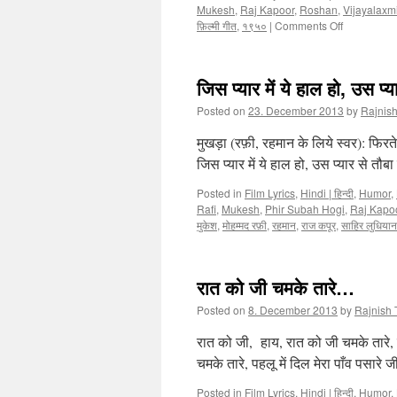
Mukesh
,
Raj Kapoor
,
Roshan
,
Vijayalaxm
फ़िल्मी गीत
,
१९५०
|
Comments Off
on
ख़यालों
में
किसी
जिस प्यार में ये हाल हो, उस प्य
के…
Posted on
23. December 2013
by
Rajnish
मुखड़ा (रफ़ी, रहमान के लिये स्वर): फिरते थ
जिस प्यार में ये हाल हो, उस प्यार से तौब
Posted in
Film Lyrics
,
Hindi | हिन्दी
,
Humor
,
Rafi
,
Mukesh
,
Phir Subah Hogi
,
Raj Kapo
मुकेश
,
मोहम्मद रफ़ी
,
रहमान
,
राज कपूर
,
साहिर लुधियान
रात को जी चमके तारे…
Posted on
8. December 2013
by
Rajnish 
रात को जी, हाय, रात को जी चमके तारे, द
चमके तारे, पहलू में दिल मेरा पाँव पसारे जी
Posted in
Film Lyrics
,
Hindi | हिन्दी
,
Humor
,