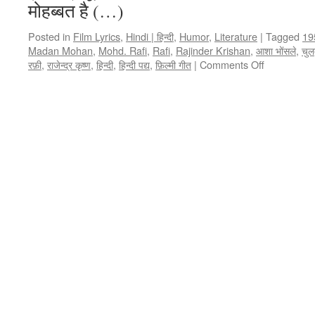
मोहब्बत है (…)
Posted in
Film Lyrics
,
Hindi | हिन्दी
,
Humor
,
Literature
|
Tagged
19
Madan Mohan
,
Mohd. Rafi
,
Rafi
,
Rajinder Krishan
,
आशा भोंसले
,
चुल
रफ़ी
,
राजेन्द्र कृष्ण
,
हिन्दी
,
हिन्दी पद्य
,
फ़िल्मी गीत
|
Comments Off
on
हम
बुलाते
ही
रहे,
तुम
जलाते
ही
रहे