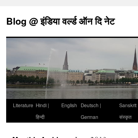
Blog @ इंडिया वर्ल्ड ऑन दि नेट
Literature
Hindi |
English
Deutsch |
Sanskrit 
Skip
हिन्दी
German
संस्कृत
to
content